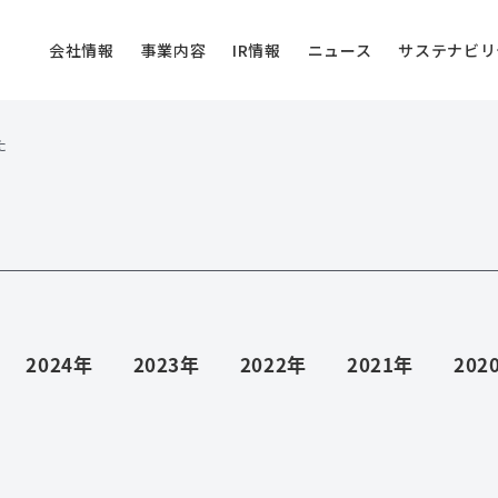
会社情報
事業内容
IR情報
ニュース
サステナビリ
た
会社概要
資源関連事業
中期経営計画
企業沿革
不動産関連事業
株主総会
株式手続き
IRカレンダー
2024年
2023年
2022年
2021年
202