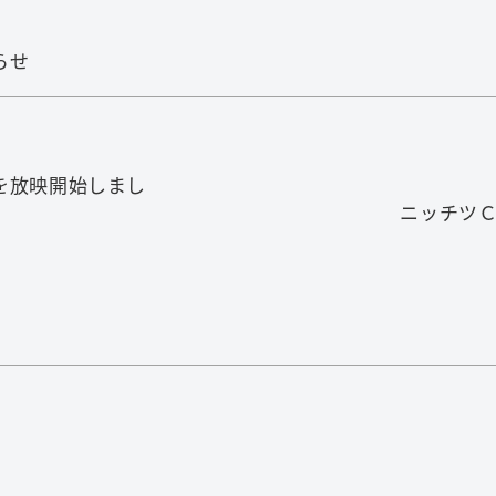
らせ
を放映開始しまし
ツＣＭ『What‘s
クリックすると