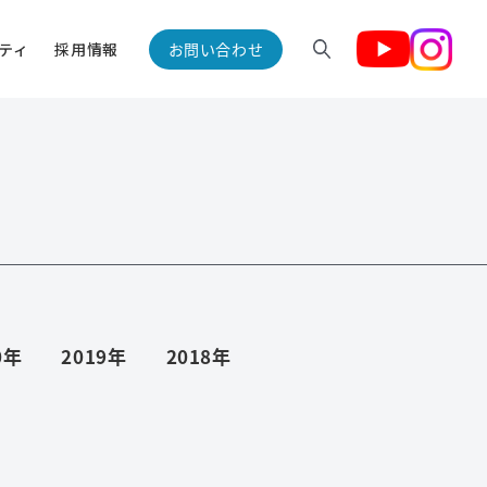
ティ
採用情報
お問い合わせ
配当/株主優待制度
事業所紹介
素材関連事業
電子公告
0年
2019年
2018年