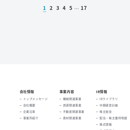
1
2
3
4
5
17
…
会社情報
事業内容
IR情報
トップメッセージ
機械関連事業
IRライブラリ
会社概要
資源関連事業
中期経営計画
企業沿革
不動産関連事業
株主総会
事業所紹介
素材関連事業
配当・株主優待制度
株式情報