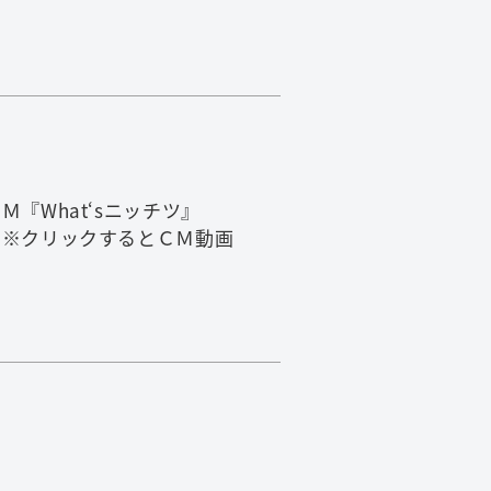
ニッチツ』
ＣＭ動画