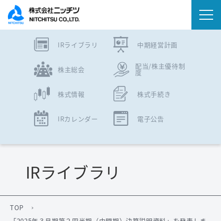
IRライブラリ
中期経営計画
会社情報
配当/株主優待制
株主総会
度
事業内容
株式情報
株式手続き
IR情報
IRカレンダー
電子公告
ニュース
サステナビリティ
IRライブラリ
採用情報
TOP
「2025年３月期第２四半期（中間期）決算説明資料」を発表しま