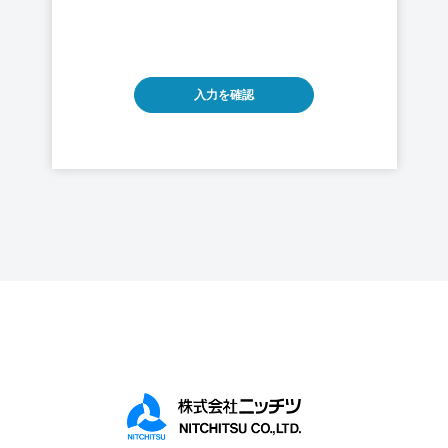
す。）を定めます。
第1条（個人情報）
「個人情報」とは，個人情報保護法にいう
「個人情報」を指すものとし，生存する個
人に関する情報であって，当該情報に含ま
れる氏名，生年月日，住所，電話番号，連
絡先その他の記述等により特定の個人を識
別できる情報及び容貌，指紋，声紋にかか
るデータ，及び健康保険証の保険者番号な
どの当該情報単体から特定の個人を識別で
きる情報（個人識別情報）を指します。
第2条（個人情報の収集方法）
当社は，ユーザーが利用登録をする際に氏
名，生年月日，住所，電話番号，メールア
ドレス，銀行口座番号，クレジットカード
番号，運転免許証番号などの個人情報をお
尋ねすることがあります。また，ユーザー
と提携先などとの間でなされたユーザーの
個人情報を含む取引記録や決済に関する情
報を,当社の提携先（情報提供元，広告主，