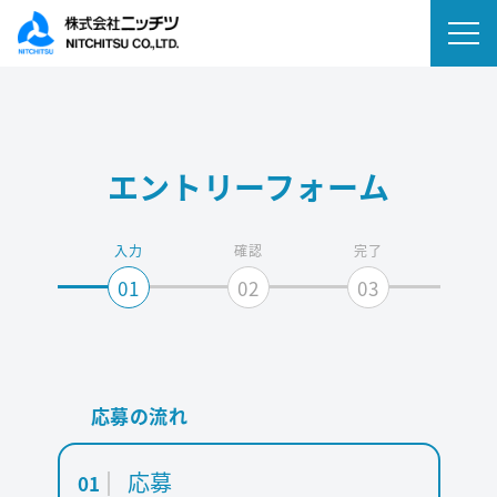
会社情報
エントリーフォーム
事業内容
IR情報
入力
確認
完了
01
02
03
ニュース
サステナビリティ
応募の流れ
採用情報
応募
01