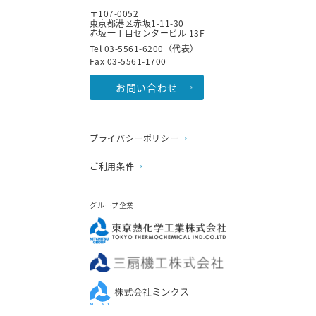
広告配信先などを含みます。以下，｢提携
〒107-0052
東京都港区赤坂1-11-30
先｣といいます。）などから収集することが
赤坂一丁目センタービル 13F
あります。
Tel 03-5561-6200（代表）
Fax 03-5561-1700
第3条（個人情報を収集・利用する目的）
お問い合わせ
当社が個人情報を収集・利用する目的は，
以下のとおりです。
当社サービスの提供・運営のため
プライバシーポリシー
ユーザーからのお問い合わせに回答するた
め（本人確認を行うことを含む）
ご利用条件
ユーザーが利用中のサービスの新機能，更
新情報，キャンペーン等及び当社が提供す
る他のサービスの案内のメールを送付する
グループ企業
ため
メンテナンス，重要なお知らせなど必要に
応じたご連絡のため
利用規約に違反したユーザーや，不正・不
当な目的でサービスを利用しようとするユ
ーザーの特定をし，ご利用をお断りするた
め