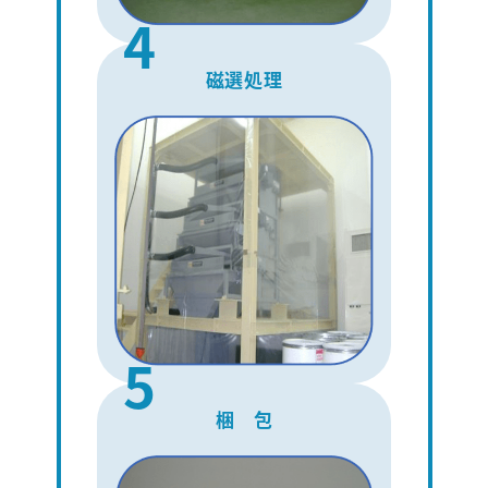
4
磁選処理
検索
5
梱 包