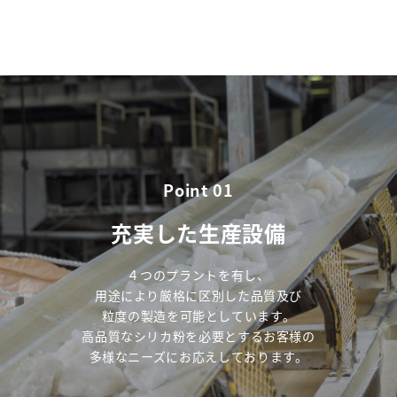
Point 01
充実した生産設備
４つのプラントを有し、
用途により厳格に区別した品質及び
粒度の製造を可能としています。
高品質なシリカ粉を必要とするお客様の
多様なニーズに
お応えしております。