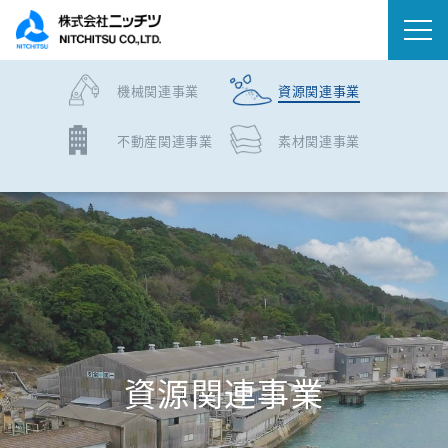
機械関連事業
資源関連事業
会社情報
不動産関連事業
素材関連事業
事業内容
IR情報
ニュース
サステナビリティ
資源関連事業
採用情報