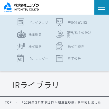
IRライブラリ
中期経営計画
会社情報
配当/株主優待制
株主総会
度
事業内容
株式情報
株式手続き
IR情報
IRカレンダー
電子公告
ニュース
サステナビリティ
IRライブラリ
採用情報
TOP
「2026年３月期第１四半期決算短信」を発表しました