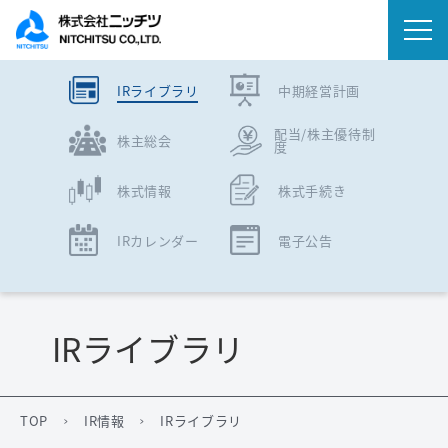
IRライブラリ
中期経営計画
会社情報
配当/株主優待制
株主総会
度
事業内容
株式情報
株式手続き
IR情報
IRカレンダー
電子公告
ニュース
サステナビリティ
IRライブラリ
採用情報
TOP
IR情報
IRライブラリ