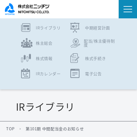
IRライブラリ
中期経営計画
会社情報
配当/株主優待制
株主総会
度
事業内容
株式情報
株式手続き
IR情報
IRカレンダー
電子公告
ニュース
サステナビリティ
IRライブラリ
採用情報
TOP
第101期 中間配当金のお知らせ