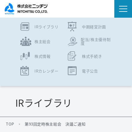
IRライブラリ
中期経営計画
会社情報
配当/株主優待制
株主総会
度
事業内容
株式情報
株式手続き
IR情報
IRカレンダー
電子公告
ニュース
サステナビリティ
IRライブラリ
採用情報
TOP
第93回定時株主総会 決議ご通知