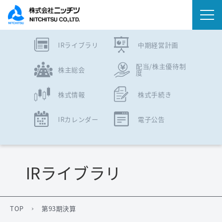
IRライブラリ
中期経営計画
会社情報
配当/株主優待制
株主総会
度
事業内容
株式情報
株式手続き
IR情報
IRカレンダー
電子公告
ニュース
サステナビリティ
IRライブラリ
採用情報
TOP
第93期決算