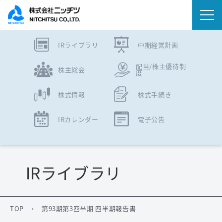
IRライブラリ
中期経営計画
会社情報
配当/株主優待制
株主総会
度
事業内容
株式情報
株式手続き
IR情報
IRカレンダー
電子公告
ニュース
サステナビリティ
IRライブラリ
採用情報
TOP
第93期第3四半期 四半期報告書