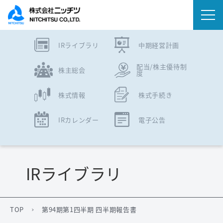
IRライブラリ
中期経営計画
会社情報
配当/株主優待制
株主総会
度
事業内容
株式情報
株式手続き
IR情報
IRカレンダー
電子公告
ニュース
サステナビリティ
IRライブラリ
採用情報
TOP
第94期第1四半期 四半期報告書