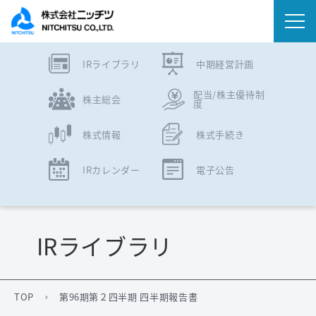
IRライブラリ
中期経営計画
会社情報
配当/株主優待制
株主総会
度
事業内容
株式情報
株式手続き
IR情報
IRカレンダー
電子公告
ニュース
サステナビリティ
IRライブラリ
採用情報
TOP
第96期第２四半期 四半期報告書