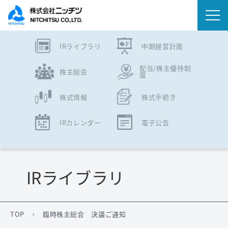
IRライブラリ
中期経営計画
会社情報
配当/株主優待制
株主総会
度
事業内容
株式情報
株式手続き
IR情報
IRカレンダー
電子公告
ニュース
サステナビリティ
IRライブラリ
採用情報
TOP
臨時株主総会 決議ご通知