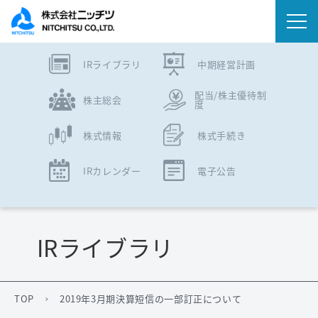
IRライブラリ
中期経営計画
会社情報
配当/株主優待制
株主総会
度
事業内容
株式情報
株式手続き
IR情報
IRカレンダー
電子公告
ニュース
サステナビリティ
IRライブラリ
採用情報
TOP
2019年3月期決算短信の一部訂正について