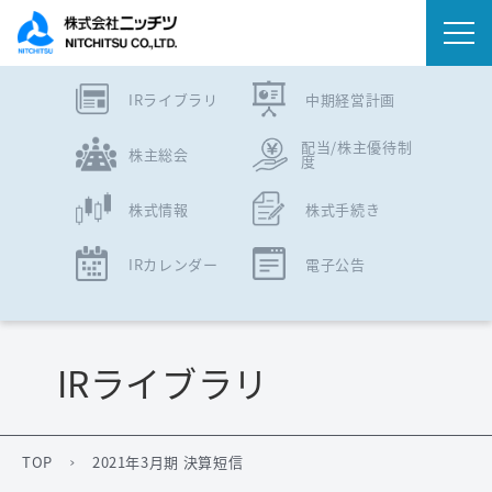
IRライブラリ
中期経営計画
会社情報
配当/株主優待制
株主総会
度
事業内容
株式情報
株式手続き
IR情報
IRカレンダー
電子公告
ニュース
サステナビリティ
IRライブラリ
採用情報
TOP
2021年3月期 決算短信